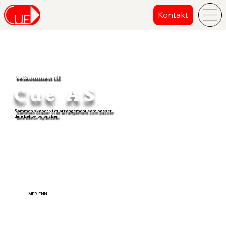
Kontakt
Velkommen til
Cue AS
Sammen skaper vi et arrangement som passer
dine behov og ønsker
MER ENN
Lyd - Lys - Bilde